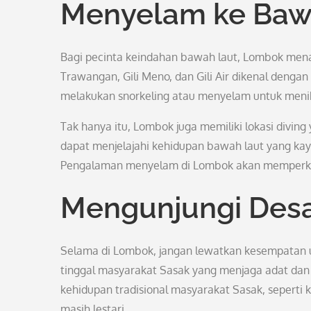
Menyelam ke Baw
Bagi pecinta keindahan bawah laut, Lombok men
Trawangan, Gili Meno, dan Gili Air dikenal denga
melakukan snorkeling atau menyelam untuk meni
Tak hanya itu, Lombok juga memiliki lokasi diving
dapat menjelajahi kehidupan bawah laut yang kaya 
Pengalaman menyelam di Lombok akan memperkay
Mengunjungi Desa
Selama di Lombok, jangan lewatkan kesempatan u
tinggal masyarakat Sasak yang menjaga adat dan 
kehidupan tradisional masyarakat Sasak, seperti ke
masih lestari.