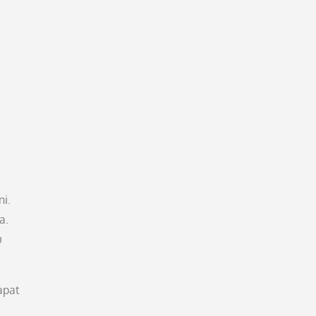
i.
a.
u
apat