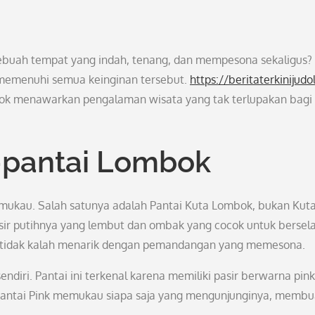
buah tempat yang indah, tenang, dan mempesona sekaligus?
 memenuhi semua keinginan tersebut.
https://beritaterkinijud
ok menawarkan pengalaman wisata yang tak terlupakan bagi 
-pantai Lombok
ukau. Salah satunya adalah Pantai Kuta Lombok, bukan Kuta
asir putihnya yang lembut dan ombak yang cocok untuk bersela
ga tidak kalah menarik dengan pemandangan yang memesona.
endiri. Pantai ini terkenal karena memiliki pasir berwarna pink
Pantai Pink memukau siapa saja yang mengunjunginya, membu