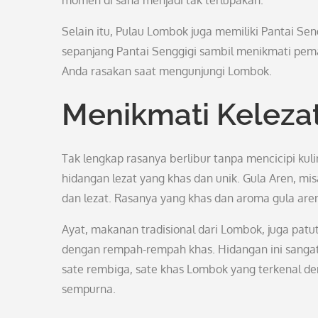
momen di sana menjadi tak terlupakan.
Selain itu, Pulau Lombok juga memiliki Pantai Sen
sepanjang Pantai Senggigi sambil menikmati pe
Anda rasakan saat mengunjungi Lombok.
Menikmati Kelezat
Tak lengkap rasanya berlibur tanpa mencicipi kul
hidangan lezat yang khas dan unik. Gula Aren, m
dan lezat. Rasanya yang khas dan aroma gula are
Ayat, makanan tradisional dari Lombok, juga patut
dengan rempah-rempah khas. Hidangan ini sangat 
sate rembiga, sate khas Lombok yang terkenal d
sempurna.