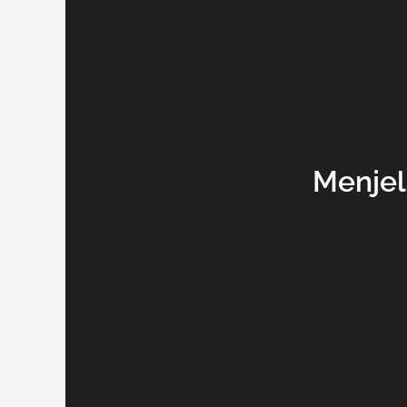
Menjel