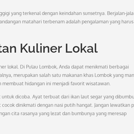
ggigi yang terkenal dengan keindahan sunsetnya. Berjalan-jala
mandangan matahari terbenam adalah pengalaman yang harus
an Kuliner Lokal
iner lokal. Di Pulau Lombok, Anda dapat menikmati berbagai
isalnya, merupakan salah satu makanan khas Lombok yang man
n membuat hidangan ini menjadi favorit wisatawan.
 untuk dicoba. Ayat terbuat dari ikan laut segar yang dibumbu
cocok dinikmati dengan nasi putih hangat. Jangan lewatkan p
engan cita rasanya yang lezat dan bumbunya yang meresap