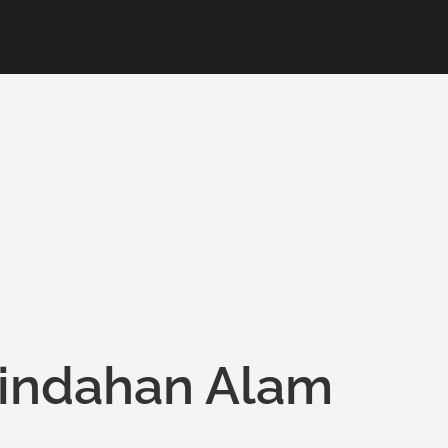
eindahan Alam