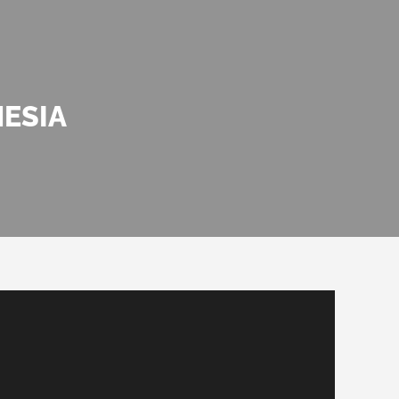
NESIA