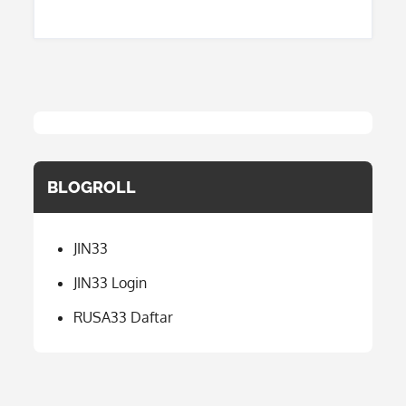
navigation
BLOGROLL
JIN33
JIN33 Login
RUSA33 Daftar