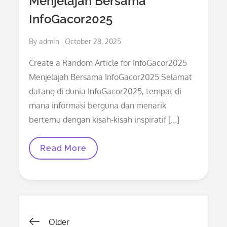
Menjelajah Bersama
Cahaya
Untuk
InfoGacor2025
Keseimbangan
Emosi
Posted
By
admin
October 28, 2025
on
Create a Random Article for InfoGacor2025
Menjelajah Bersama InfoGacor2025 Selamat
datang di dunia InfoGacor2025, tempat di
mana informasi berguna dan menarik
bertemu dengan kisah-kisah inspiratif […]
Menjelajah
Read More
Bersama
InfoGacor2025
Posts
Older