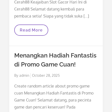
Cerah88 Keajaiban Slot Gacor Hari Ini di
Cerah88 Selamat datang kembali para
pembaca setia! Siapa yang tidak suka […]
Keajaiban
Read More
Slot
Gacor
Hari
Ini
Di
Menangkan Hadiah Fantastis
Cerah88
di Promo Game Cuan!
Posted
By
admin
October 28, 2025
on
Create random article about promo game
cuan Menangkan Hadiah Fantastis di Promo
Game Cuan! Selamat datang, para pecinta
game dan pencari keseruan! Pada