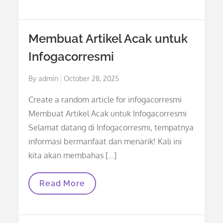
Melalui
Tulisan:
Eksplorasi
Infogacormalamini
Membuat Artikel Acak untuk
Infogacorresmi
Posted
By
admin
October 28, 2025
on
Create a random article for infogacorresmi
Membuat Artikel Acak untuk Infogacorresmi
Selamat datang di Infogacorresmi, tempatnya
informasi bermanfaat dan menarik! Kali ini
kita akan membahas […]
Membuat
Read More
Artikel
Acak
Untuk
Infogacorresmi