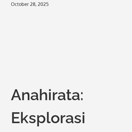
Posted
October 28, 2025
on
Anahirata:
Eksplorasi