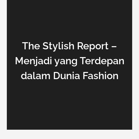
The Stylish Report –
Menjadi yang Terdepan
dalam Dunia Fashion