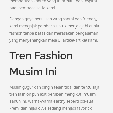
memberikan konten yang informatif dan inspiratif
bagi pembaca setia kami.
Dengan gaya penulisan yang santai dan friendly,
kami mengajak pembaca untuk menjelajahi dunia
fashion tanpa batas dan merasakan pengalaman
yang menyenangkan melalui artikel-artikel kami.
Tren Fashion
Musim Ini
Musim gugur dan dingin telah tiba, dan tentu saja
tren fashion pun ikut berubah mengikuti musim.
Tahun ini, warna-warna earthy seperti cokelat,
krem, dan hijau olive sedang menjadi favorit di