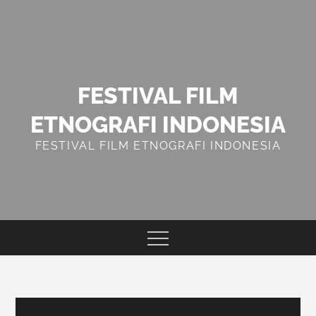
Skip
to
content
FESTIVAL FILM
ETNOGRAFI INDONESIA
FESTIVAL FILM ETNOGRAFI INDONESIA