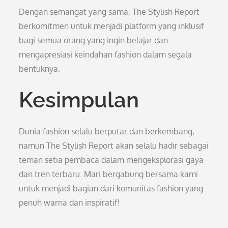
Dengan semangat yang sama, The Stylish Report
berkomitmen untuk menjadi platform yang inklusif
bagi semua orang yang ingin belajar dan
mengapresiasi keindahan fashion dalam segala
bentuknya.
Kesimpulan
Dunia fashion selalu berputar dan berkembang,
namun The Stylish Report akan selalu hadir sebagai
teman setia pembaca dalam mengeksplorasi gaya
dan tren terbaru. Mari bergabung bersama kami
untuk menjadi bagian dari komunitas fashion yang
penuh warna dan inspiratif!