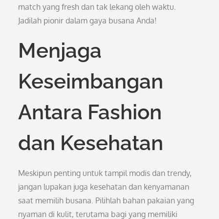
match yang fresh dan tak lekang oleh waktu.
Jadilah pionir dalam gaya busana Anda!
Menjaga
Keseimbangan
Antara Fashion
dan Kesehatan
Meskipun penting untuk tampil modis dan trendy,
jangan lupakan juga kesehatan dan kenyamanan
saat memilih busana. Pilihlah bahan pakaian yang
nyaman di kulit, terutama bagi yang memiliki