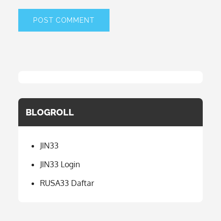
BLOGROLL
JIN33
JIN33 Login
RUSA33 Daftar