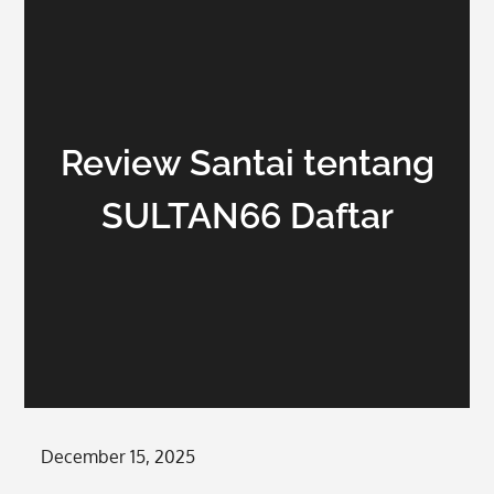
Review Santai tentang
SULTAN66 Daftar
Posted
December 15, 2025
on