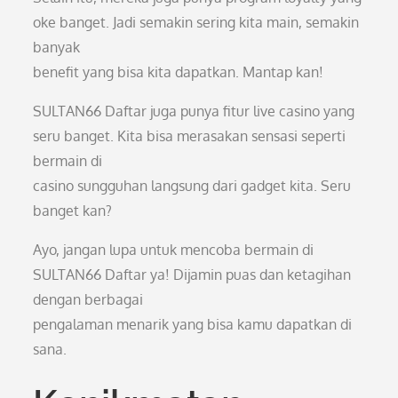
oke banget. Jadi semakin sering kita main, semakin
banyak
benefit yang bisa kita dapatkan. Mantap kan!
SULTAN66 Daftar juga punya fitur live casino yang
seru banget. Kita bisa merasakan sensasi seperti
bermain di
casino sungguhan langsung dari gadget kita. Seru
banget kan?
Ayo, jangan lupa untuk mencoba bermain di
SULTAN66 Daftar ya! Dijamin puas dan ketagihan
dengan berbagai
pengalaman menarik yang bisa kamu dapatkan di
sana.