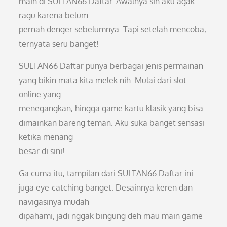
main di SULTAN66 Daftar. Awalnya sih aku agak
ragu karena belum
pernah denger sebelumnya. Tapi setelah mencoba,
ternyata seru banget!
SULTAN66 Daftar punya berbagai jenis permainan
yang bikin mata kita melek nih. Mulai dari slot
online yang
menegangkan, hingga game kartu klasik yang bisa
dimainkan bareng teman. Aku suka banget sensasi
ketika menang
besar di sini!
Ga cuma itu, tampilan dari SULTAN66 Daftar ini
juga eye-catching banget. Desainnya keren dan
navigasinya mudah
dipahami, jadi nggak bingung deh mau main game