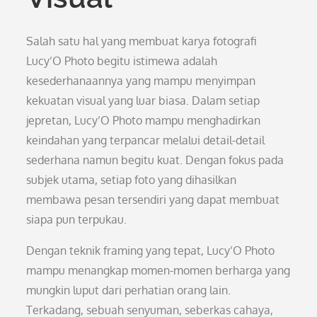
Salah satu hal yang membuat karya fotografi
Lucy’O Photo begitu istimewa adalah
kesederhanaannya yang mampu menyimpan
kekuatan visual yang luar biasa. Dalam setiap
jepretan, Lucy’O Photo mampu menghadirkan
keindahan yang terpancar melalui detail-detail
sederhana namun begitu kuat. Dengan fokus pada
subjek utama, setiap foto yang dihasilkan
membawa pesan tersendiri yang dapat membuat
siapa pun terpukau.
Dengan teknik framing yang tepat, Lucy’O Photo
mampu menangkap momen-momen berharga yang
mungkin luput dari perhatian orang lain.
Terkadang, sebuah senyuman, seberkas cahaya,