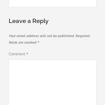
Leave a Reply
Your email address will not be published.
Required
fields are marked
*
Comment
*