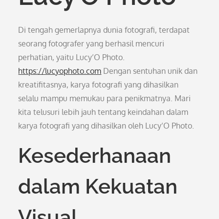
Di tengah gemerlapnya dunia fotografi, terdapat
seorang fotografer yang berhasil mencuri
perhatian, yaitu Lucy’O Photo.
https://lucyophoto.com
Dengan sentuhan unik dan
kreatifitasnya, karya fotografi yang dihasilkan
selalu mampu memukau para penikmatnya. Mari
kita telusuri lebih jauh tentang keindahan dalam
karya fotografi yang dihasilkan oleh Lucy’O Photo.
Kesederhanaan
dalam Kekuatan
Visual