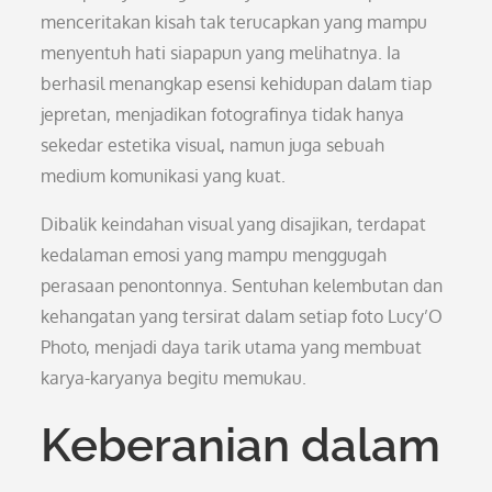
menceritakan kisah tak terucapkan yang mampu
menyentuh hati siapapun yang melihatnya. Ia
berhasil menangkap esensi kehidupan dalam tiap
jepretan, menjadikan fotografinya tidak hanya
sekedar estetika visual, namun juga sebuah
medium komunikasi yang kuat.
Dibalik keindahan visual yang disajikan, terdapat
kedalaman emosi yang mampu menggugah
perasaan penontonnya. Sentuhan kelembutan dan
kehangatan yang tersirat dalam setiap foto Lucy’O
Photo, menjadi daya tarik utama yang membuat
karya-karyanya begitu memukau.
Keberanian dalam