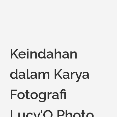
Keindahan
dalam Karya
Fotografi
Lucy’O Photo