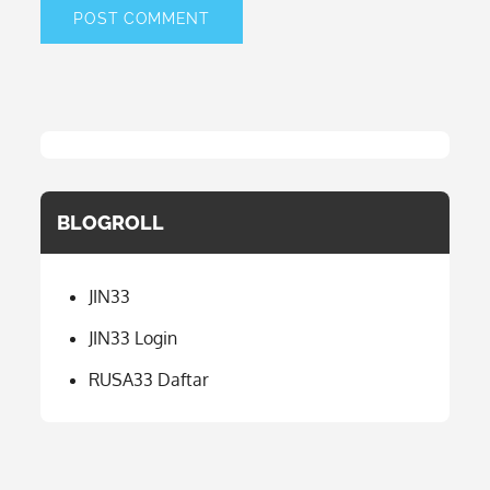
BLOGROLL
JIN33
JIN33 Login
RUSA33 Daftar