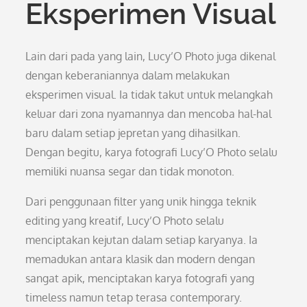
Eksperimen Visual
Lain dari pada yang lain, Lucy’O Photo juga dikenal
dengan keberaniannya dalam melakukan
eksperimen visual. Ia tidak takut untuk melangkah
keluar dari zona nyamannya dan mencoba hal-hal
baru dalam setiap jepretan yang dihasilkan.
Dengan begitu, karya fotografi Lucy’O Photo selalu
memiliki nuansa segar dan tidak monoton.
Dari penggunaan filter yang unik hingga teknik
editing yang kreatif, Lucy’O Photo selalu
menciptakan kejutan dalam setiap karyanya. Ia
memadukan antara klasik dan modern dengan
sangat apik, menciptakan karya fotografi yang
timeless namun tetap terasa contemporary.