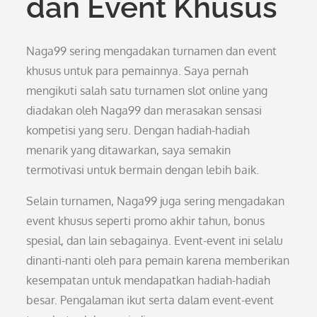
dan Event Khusus
Naga99 sering mengadakan turnamen dan event
khusus untuk para pemainnya. Saya pernah
mengikuti salah satu turnamen slot online yang
diadakan oleh Naga99 dan merasakan sensasi
kompetisi yang seru. Dengan hadiah-hadiah
menarik yang ditawarkan, saya semakin
termotivasi untuk bermain dengan lebih baik.
Selain turnamen, Naga99 juga sering mengadakan
event khusus seperti promo akhir tahun, bonus
spesial, dan lain sebagainya. Event-event ini selalu
dinanti-nanti oleh para pemain karena memberikan
kesempatan untuk mendapatkan hadiah-hadiah
besar. Pengalaman ikut serta dalam event-event