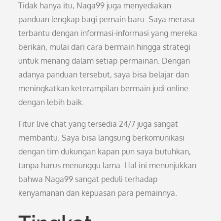
Tidak hanya itu, Naga99 juga menyediakan
panduan lengkap bagi pemain baru. Saya merasa
terbantu dengan informasi-informasi yang mereka
berikan, mulai dari cara bermain hingga strategi
untuk menang dalam setiap permainan. Dengan
adanya panduan tersebut, saya bisa belajar dan
meningkatkan keterampilan bermain judi online
dengan lebih baik.
Fitur live chat yang tersedia 24/7 juga sangat
membantu. Saya bisa langsung berkomunikasi
dengan tim dukungan kapan pun saya butuhkan,
tanpa harus menunggu lama. Hal ini menunjukkan
bahwa Naga99 sangat peduli terhadap
kenyamanan dan kepuasan para pemainnya.