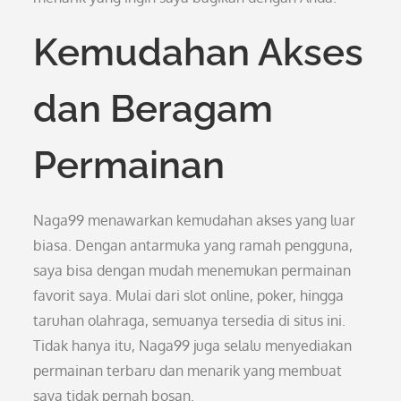
Kemudahan Akses
dan Beragam
Permainan
Naga99 menawarkan kemudahan akses yang luar
biasa. Dengan antarmuka yang ramah pengguna,
saya bisa dengan mudah menemukan permainan
favorit saya. Mulai dari slot online, poker, hingga
taruhan olahraga, semuanya tersedia di situs ini.
Tidak hanya itu, Naga99 juga selalu menyediakan
permainan terbaru dan menarik yang membuat
saya tidak pernah bosan.