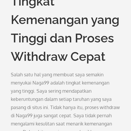
Tingkat
Kemenangan yang
Tinggi dan Proses
Withdraw Cepat
Salah satu hal yang membuat saya semakin
menyukai Naga99 adalah tingkat kemenangan
yang tinggi. Saya sering mendapatkan
keberuntungan dalam setiap taruhan yang saya
pasang di situs ini. Tidak hanya itu, proses withdraw
di Naga99 juga sangat cepat. Saya tidak pernah
mengalami kesulitan saat menarik kemenangan