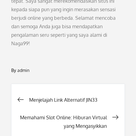
tepat. Saya sangat merekomendasikan situs ini
kepada siapa pun yang ingin merasakan sensasi
berjudi online yang berbeda. Selamat mencoba
dan semoga Anda juga bisa mendapatkan
pengalaman seru seperti yang saya alami di
Naga99!
By
admin
Post
Menjelajah Link Alternatif JIN33
navigation
Memahami Slot Online: Hiburan Virtual
yang Mengasyikkan