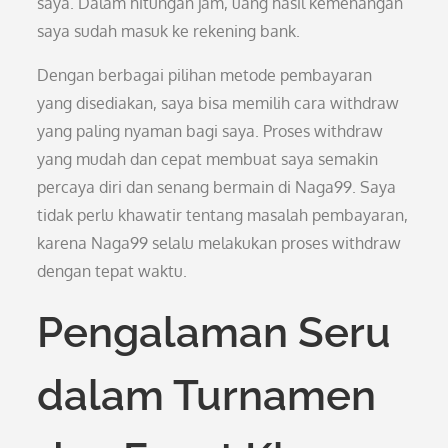
saya. Dalam hitungan jam, uang hasil kemenangan
saya sudah masuk ke rekening bank.
Dengan berbagai pilihan metode pembayaran
yang disediakan, saya bisa memilih cara withdraw
yang paling nyaman bagi saya. Proses withdraw
yang mudah dan cepat membuat saya semakin
percaya diri dan senang bermain di Naga99. Saya
tidak perlu khawatir tentang masalah pembayaran,
karena Naga99 selalu melakukan proses withdraw
dengan tepat waktu.
Pengalaman Seru
dalam Turnamen