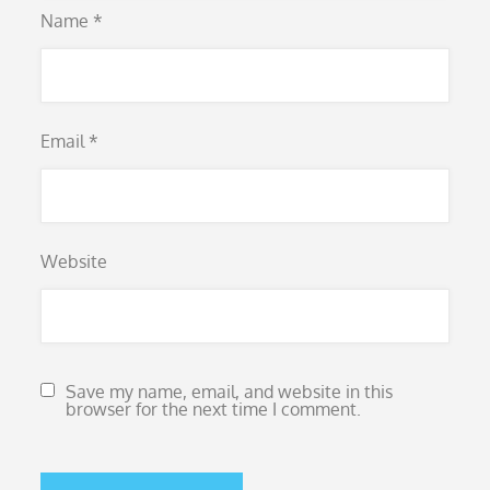
Name
*
Email
*
Website
Save my name, email, and website in this
browser for the next time I comment.