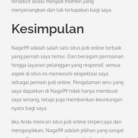
tersebut selalu menjadi momen yang
menyenangkan dan tak terlupakan bagi saya.
Kesimpulan
Naga99 adalah salah satu situs judi online terbaik
yang pernah saya temui. Dari beragam permainan
hingga layanan pelanggan yang responsif, semua
aspek di situs ini memenuhi ekspektasi saya
sebagai pemain judi online. Pengalaman seru yang
saya dapatkan di Naga99 tidak hanya membuat
saya senang, tetapi juga memberikan keuntungan
nyata bagi saya.
Jika Anda mencari situs judi online terpercaya dan
mengasyikkan, Naga99 adalah pilihan yang sangat